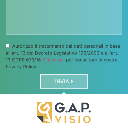
Autorizzo il trattamento dei dati personali in base
all'art. 13 del Decreto Legislativo 196/2003 e all'art.
13 GDPR 679/16.
Clicca qui
per consultare la nostra
Privacy Policy
INVIA