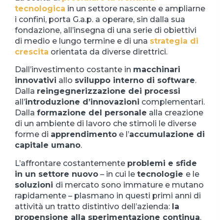
tecnologica
in un settore nascente e ampliarne
i confini, porta G.a.p. a operare, sin dalla sua
fondazione, all’insegna di una serie di obiettivi
di medio e lungo termine e di una
strategia di
crescita
orientata da diverse direttrici.
Dall’investimento costante in
macchinari
innovativi
allo
sviluppo interno di software
.
Dalla
reingegnerizzazione dei processi
all’
introduzione d’innovazioni
complementari.
Dalla
formazione del personale
alla creazione
di un ambiente di lavoro che stimoli le diverse
forme di
apprendimento
e l’
accumulazione di
capitale umano
.
L’affrontare costantemente
problemi e sfide
in un settore nuovo
– in cui le
tecnologie
e le
soluzioni
di mercato sono immature e mutano
rapidamente – plasmano in questi primi anni di
attività un tratto distintivo dell’azienda:
la
propensione alla sperimentazione continua
.