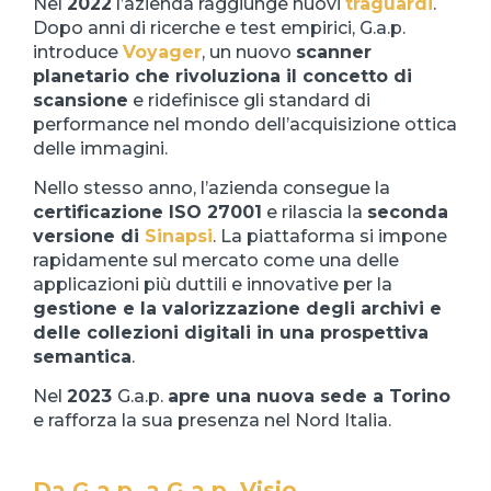
Nel
2022
l’azienda raggiunge nuovi
traguardi
.
Dopo anni di ricerche e test empirici, G.a.p.
introduce
Voyager
, un nuovo
scanner
planetario che rivoluziona il concetto di
scansione
e ridefinisce gli standard di
performance nel mondo dell’acquisizione ottica
delle immagini.
Nello stesso anno, l’azienda consegue la
certificazione ISO 27001
e rilascia la
seconda
versione di
Sinapsi
. La piattaforma si impone
rapidamente sul mercato come una delle
applicazioni più duttili e innovative per la
gestione e la valorizzazione degli archivi e
delle collezioni digitali in una prospettiva
semantica
.
Nel
2023
G.a.p.
apre una nuova sede a Torino
e rafforza la sua presenza nel Nord Italia.
Da G.a.p. a G.a.p. Visio