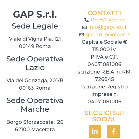
GAP S.r.l.
CONTATTI
06 657 496 72
Sede Legale
info@gapvisio.it
gaponline@pec.it
Viale di Vigna Pia, 121
Capitale Sociale €
00149 Roma
115.000 i.v.
P.IVA e C.F.
Sede Operativa
04071081006
Lazio
Iscrizione R.E.A. n. RM-
726845
Via dei Gonzaga, 201/B
Iscrizione Registro
00163 Roma
Imprese n.
Sede Operativa
04071081006
Marche
SEGUICI SUI
SOCIAL
Borgo Sforzacosta, 26
62100 Macerata